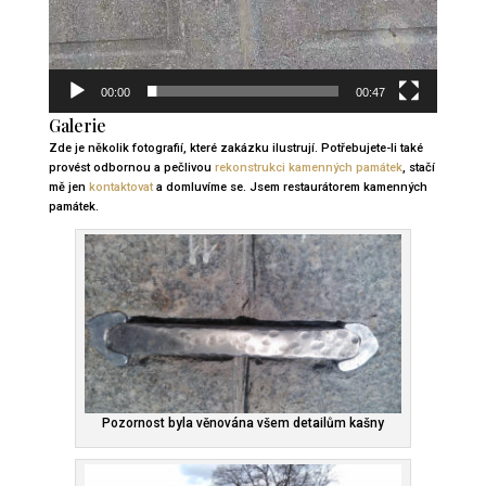
00:00
00:47
Galerie
Zde je několik fotografií, které zakázku ilustrují. Potřebujete-li také
provést odbornou a pečlivou
rekonstrukci kamenných památek
, stačí
mě jen
kontaktovat
a domluvíme se. Jsem restaurátorem kamenných
památek.
Pozornost byla věnována všem detailům kašny