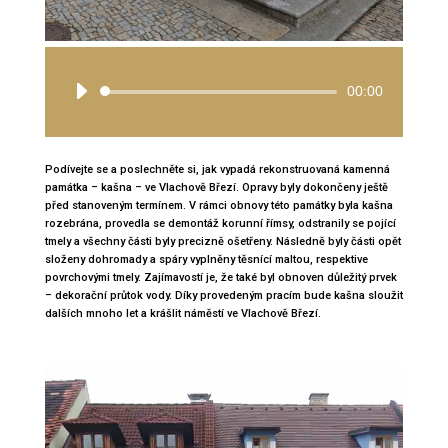
Audio
00:00
přehrávač
Podívejte se a poslechněte si, jak vypadá rekonstruovaná kamenná
památka – kašna – ve Vlachově Březí. Opravy byly dokončeny ještě
před stanoveným termínem. V rámci obnovy této památky byla kašna
rozebrána, provedla se demontáž korunní římsy, odstranily se pojící
tmely a všechny části byly precizně ošetřeny. Následně byly části opět
složeny dohromady a spáry vyplněny těsnící maltou, respektive
povrchovými tmely. Zajímavostí je, že také byl obnoven důležitý prvek
– dekorační průtok vody. Díky provedeným pracím bude kašna sloužit
dalších mnoho let a krášlit náměstí ve Vlachově Březí.
Video
přehrávač